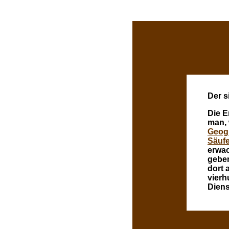
Der s
Die E
man, 
Geog
Säufe
erwac
geben
dort 
vierh
Diens